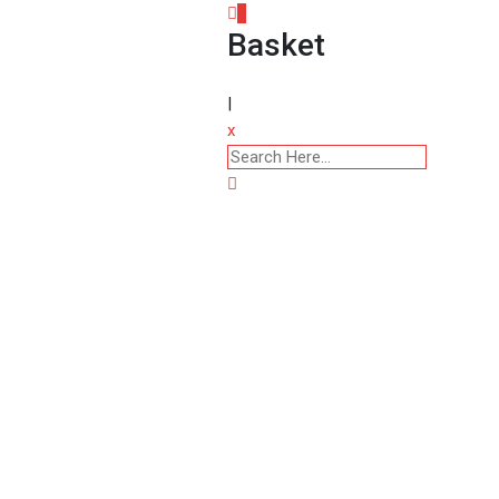
0
Basket
|
x