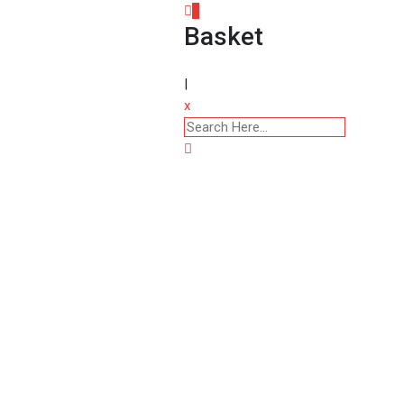
0
Basket
|
x