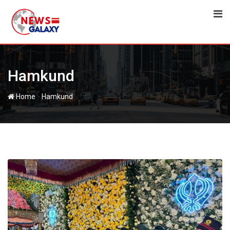
Skip
to
content
Hamkund
-
Home
Hamkund