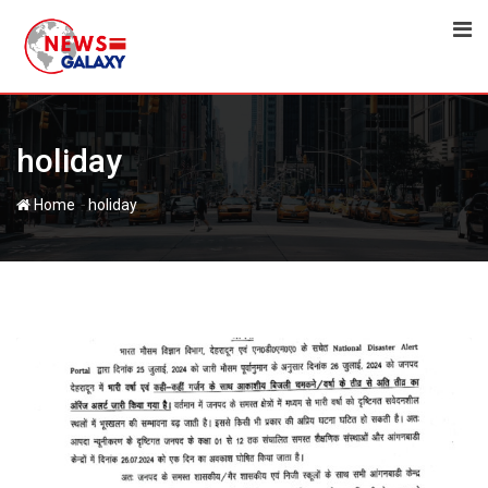
Skip
to
content
holiday
-
Home
holiday