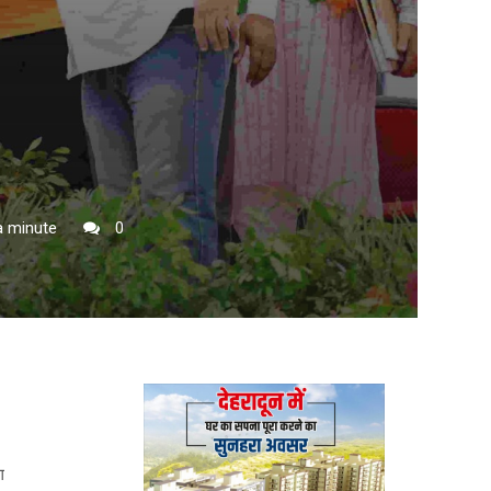
a minute
0
ग