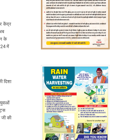
 केंद्र
 अब
ान के
24 में
 की दिशा
युवाओं
्ट्स
ी जी की