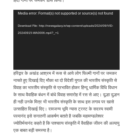
हिंदी गानों पर जमकर डांस किया।
Video
Media error: Format(s) not supported or source(s) not found
Player
Download File: http://newsgalaxy.in/wp-content/uploads/2024/09/VID-
20240915-WA0006.mp4?_=1
हरिद्वार के अखंड आश्रम में रूस से आये लोग फिल्मी गानों पर जमकर
नाचते हुए दिखाई दिए मौका था दो विदेशी युगल की भारतीय संस्कृति से
विवाह का भारतीय संस्कृति से प्रभावित होकर हिन्दू धार्मिक विधि विधान
के साथ वैवाहिक बंधन में बांधे विवाह समारोह में रस से आए। दूल्हा दुल्हन
ही नही उनके मित्र भी भारतीय संस्कृति के साथ इस लगाव पर खासे
उत्साहित दिखाई दिए। रामजन्म भूमि न्यास ट्रस्ट के सदस्य स्वामी
परमानंद इसे सनातनी आकर्षण बताते है जबकि महामण्डलेश्वर
ज्योतिर्मयानंद कहते है कि पाश्चात्य संस्कृति में वैवाहिक जीवन की अल्पायु
एक बाबत बड़ी समस्या है।