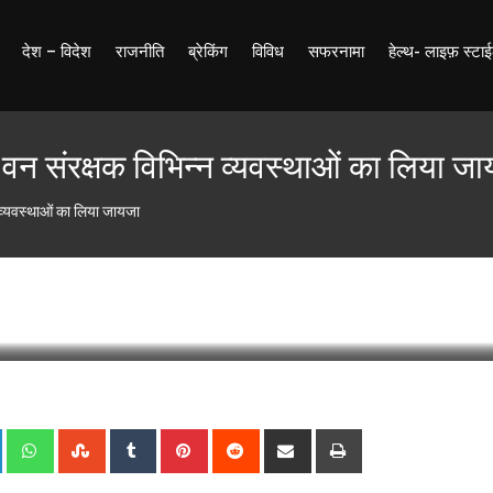
देश – विदेश
राजनीति
ब्रेकिंग
विविध
सफरनामा
हेल्थ- लाइफ़ स्टा
्य वन संरक्षक विभिन्न व्यवस्थाओं का लिया ज
्न व्यवस्थाओं का लिया जायजा
test Update: 21 September 2024 15:51
249
Less than 
+
LinkedIn
Whatsapp
StumbleUpon
Tumblr
Pinterest
Reddit
Share
Print
via