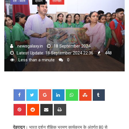
देश - विदेश
ब्रेकिंग
राजनीति
newsgalaxy.in
18 September 2024
Latest Update: 18 September 2024 22:36
448
Less than a minute
0
Google+
LinkedIn
Whatsapp
StumbleUpon
Tumblr
Pinterest
Reddit
Share
Print
via
Email
देहरादून
। भारत दर्शन शैक्षिक भ्रमण कार्यक्रम के अंतर्गत 80 से