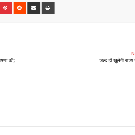
Upon
umblr
Pinterest
Reddit
Share
Print
via
Email
N
घोषणा की;
जल्द ही खुलेगी राज्य 