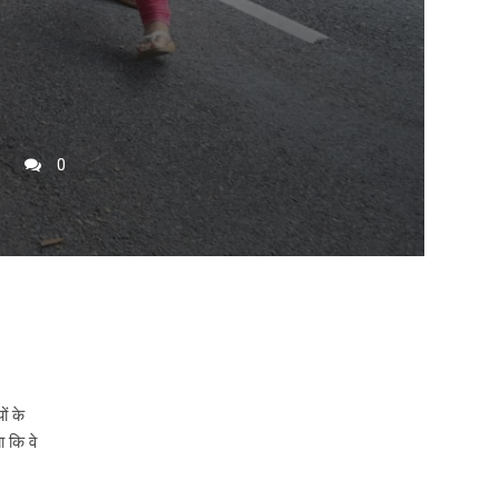
0
ों के
 कि वे