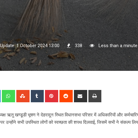
 Update: 1 October 2024 13:00
338
Less than a minute
+
LinkedIn
Whatsapp
StumbleUpon
Tumblr
Pinterest
Reddit
Share
Print
via
Email
यक्ष ऋतु खण्डूडी भूषण ने देहरादून स्थित विधानसभा परिसर में अधिकारियों और कर्मचारिय
्होंने सभी उपस्थित लोगों को स्वच्छता की शपथ दिलवाई, जिसमें सभी ने संकल्प लिया
।