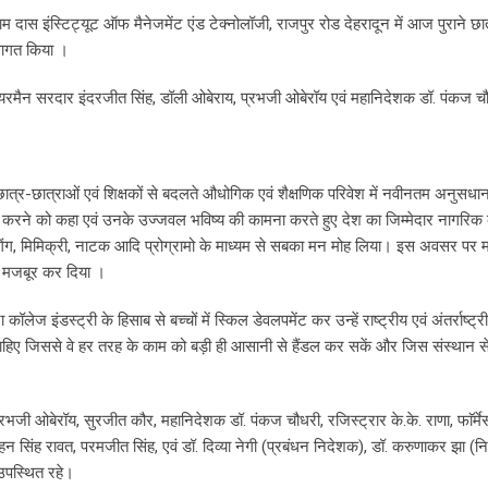
Email
 दास इंस्टिट्यूट ऑफ मैनेजमेंट एंड टेक्नोलॉजी, राजपुर रोड देहरादून में आज पुराने छा
्वागत किया ।
यरमैन सरदार इंदरजीत सिंह, डॉली ओबेराय, प्रभजी ओबेरॉय एवं महानिदेशक डॉ. पंकज चौ
ात्र-छात्राओं एवं शिक्षकों से बदलते औधोगिक एवं शैक्षणिक परिवेश में नवीनतम अनुसधान
 करने को कहा एवं उनके उज्जवल भविष्य की कामना करते हुए देश का जिम्मेदार नागरिक
 सिंगिंग, मिमिक्री, नाटक आदि प्रोग्रामो के माध्यम से सबका मन मोह लिया। इस अवसर पर 
र मजबूर कर दिया ।
कॉलेज इंडस्ट्री के हिसाब से बच्चों में स्किल डेवलपमेंट कर उन्हें राष्ट्रीय एवं अंतर्राष्ट्र
ोना चाहिए जिससे वे हर तरह के काम को बड़ी ही आसानी से हैंडल कर सकें और जिस संस्थान से 
ी ओबेरॉय, सुरजीत कौर, महानिदेशक डॉ. पंकज चौधरी, रजिस्ट्रार के.के. राणा, फाॅर्मे
सोहन सिंह रावत, परमजीत सिंह, एवं डॉ. दिव्या नेगी (प्रबंधन निदेशक), डॉ. करुणाकर झा (
 उपस्थित रहे।