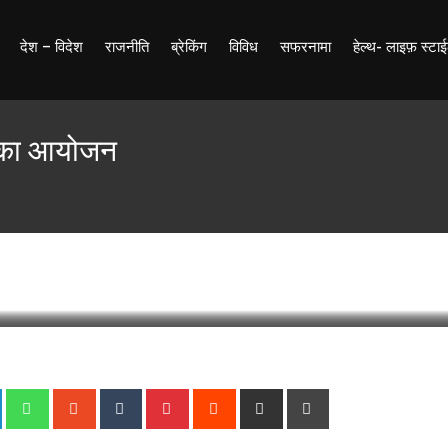
देश – विदेश
राजनीति
ब्रेकिंग
विविध
सफरनामा
हेल्थ- लाइफ़ स्टा
टी का आयोजन
pdate: 5 October 2024 10:34
237
Less than a minute
+
LinkedIn
Whatsapp
StumbleUpon
Tumblr
Pinterest
Reddit
Share
Print
via