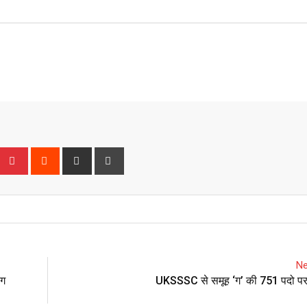
Upon
umblr
Pinterest
Reddit
Share
Print
via
Email
Ne
ोग
UKSSSC से समूह ‘ग’ की 751 पदो पर 