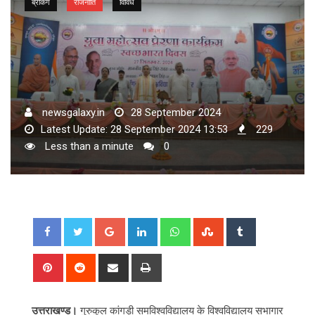
ब्रेकिंग
राजनीति
विविध
newsgalaxy.in
28 September 2024
Latest Update: 28 September 2024 13:53
229
Less than a minute
0
Google+
LinkedIn
Whatsapp
StumbleUpon
Tumblr
Pinterest
Reddit
Share
Print
via
Email
उत्तराखण्ड।
गुरुकुल कांगड़ी समविश्वविद्यालय के विश्वविद्यालय सभागार