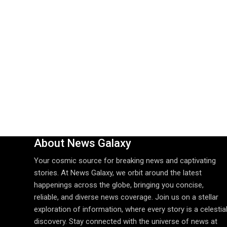
About News Galaxy
Your cosmic source for breaking news and captivating
stories. At News Galaxy, we orbit around the latest
happenings across the globe, bringing you concise,
reliable, and diverse news coverage. Join us on a stellar
exploration of information, where every story is a celestia
discovery. Stay connected with the universe of news at