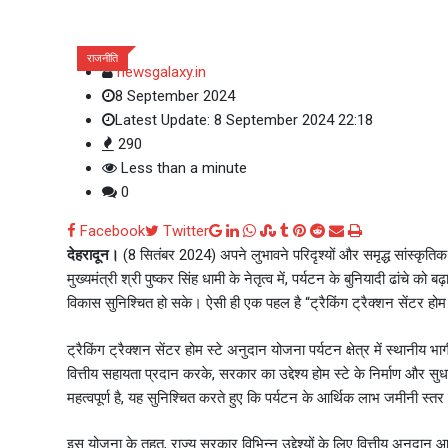
ब्रेकिंग
राजनीति
newsgalaxy.in
8 September 2024
Latest Update: 8 September 2024 22:18
290
Less than a minute
0
Google+
LinkedIn
Whatsapp
StumbleUpon
Tumblr
Pinterest
Reddit
Share
Print
Facebook
Twitter
via
देहरादून।
(8 सितंबर 2024) अपने लुभावने परिदृश्यों और समृद्ध सांस्कृतिक व
Email
मुख्यमंत्री श्री पुष्कर सिंह धामी के नेतृत्व में, पर्यटन के बुनियादी ढांचे को
विकास सुनिश्चित हो सके। ऐसी ही एक पहल है “ट्रैकिंग ट्रैक्शन सेंटर होम स्ट
ट्रैकिंग ट्रैक्शन सेंटर होम स्टे अनुदान योजना पर्यटन क्षेत्र में स्थानीय भा
वित्तीय सहायता प्रदान करके, सरकार का उद्देश्य होम स्टे के निर्माण और स
महत्वपूर्ण है, यह सुनिश्चित करते हुए कि पर्यटन के आर्थिक लाभ जमीनी स्तर 
इस योजना के तहत, राज्य सरकार विभिन्न उद्देश्यों के लिए वित्तीय अनुदान 