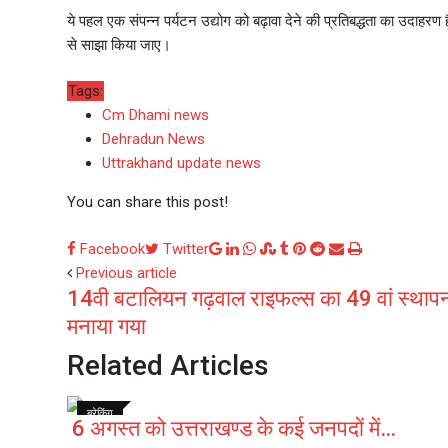
ये पहल एक संपन्न पर्यटन उद्योग को बढ़ावा देने की प्रतिबद्धता का उदाह
से साझा किया जाए।
Tags:
Cm Dhami news
Dehradun News
Uttrakhand update news
You can share this post!
Google+
LinkedIn
Whatsapp
StumbleUpon
Tumblr
Pinterest
Reddit
Share
Print
Facebook
Twitter
via
Previous article
14वी बटालियन गढ़वाल राइफल्स का 49 वां स्थाप
Email
मनाया गया
Related Articles
ब्रेकिंग
6 अगस्त को उत्तराखण्ड के कई जनपदों में…