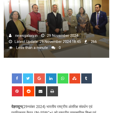
newsgalaxy.in
29 November 2024
Latest Update: 29 November 2024 18:45
266
Less than a minute
0
Google+
LinkedIn
Whatsapp
StumbleUpon
Tumblr
Pinterest
Reddit
Share
Print
via
Email
देहरादून(
29नवंबर 2024) भारतीय राष्ट्रीय अंतरिक्ष संवर्धन एवं
प्राधिकरण केंद्र (IN-SPACe) को राष्ट्रीय व्यावसायिक शिक्षा एवं