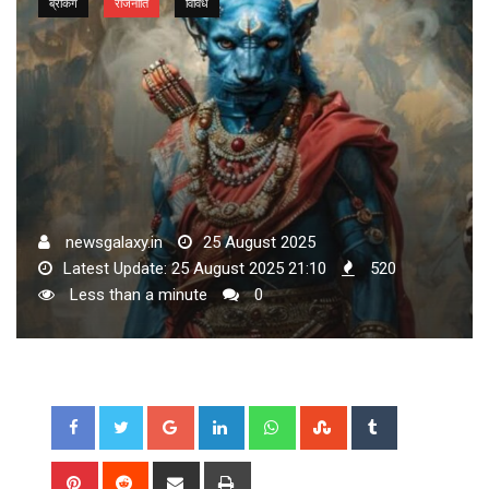
ब्रेकिंग
राजनीति
विविध
newsgalaxy.in
25 August 2025
Latest Update: 25 August 2025 21:10
520
Less than a minute
0
Google+
LinkedIn
Whatsapp
StumbleUpon
Tumblr
Pinterest
Reddit
Share
Print