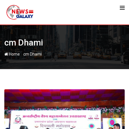
Skip
to
content
cm Dhami
-
Home
cm Dhami