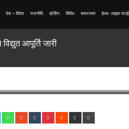
देश – विदेश
राजनीति
ब्रेकिंग
विविध
सफरनामा
हेल्थ- लाइफ़ स्टा
विद्युत आपूर्ति जारी
st Update: 20 September 2024 18:36
191
Less than a m
+
LinkedIn
Whatsapp
StumbleUpon
Tumblr
Pinterest
Reddit
Share
Print
via