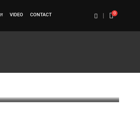
0
ईल
VIDEO
CONTACT
|
inute
0