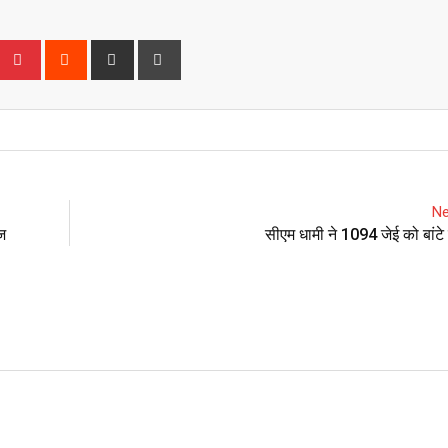
Upon
umblr
Pinterest
Reddit
Share
Print
via
Email
Ne
ाज
सीएम धामी ने 1094 जेई को बांटे 